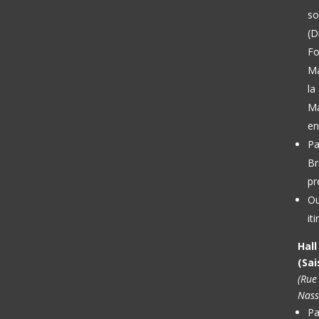
so
(D
Fo
M
la
Ma
en
Pa
Br
pr
Ou
it
Hal
(Sai
(Rue
Nass
Pa