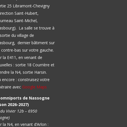
rtie 25 Libramont-Chevigny
irection Saint-Hubert,
urneau Saint-Michel,
asbourg).
La salle se trouve à
 sortie du village de
sbourg, dernier bâtiment sur
 contre-bas sur votre gauche.
r la E411, en venant de
uxelles : sortie 18 Courrière et
endre la N4, sortie Harsin.
 encore : construisez votre
inéraire avec
Google Maps
l omniports de Nassogne
son 2026-2027)
 du Vivier 12b – 6950
ogne)
r la N4, en venant d’Arlon :