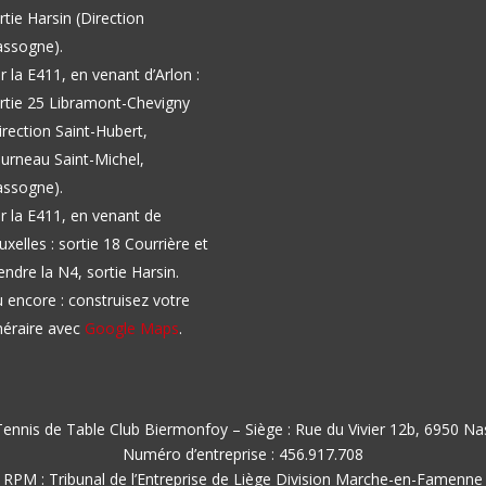
rtie Harsin (Direction
ssogne).
r la E411, en venant d’Arlon :
rtie 25 Libramont-Chevigny
irection Saint-Hubert,
urneau Saint-Michel,
ssogne).
r la E411, en venant de
uxelles : sortie 18 Courrière et
endre la N4, sortie Harsin.
 encore : construisez votre
inéraire avec
Google Maps
.
ennis de Table Club Biermonfoy – Siège : Rue du Vivier 12b, 6950 N
Numéro d’entreprise : 456.917.708
RPM : Tribunal de l’Entreprise de Liège Division Marche-en-Famenne