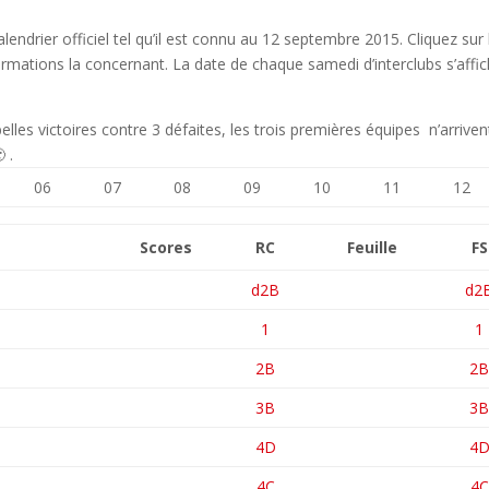
alendrier officiel tel qu’il est connu au 12 septembre 2015. Cliquez sur 
ormations la concernant. La date de chaque samedi d’interclubs s’affi
es victoires contre 3 défaites, les trois premières équipes n’arriven
 .
06
07
08
09
10
11
12
Scores
RC
Feuille
FS
d2B
d2
1
1
2B
2
3B
3
4D
4
4C
4C