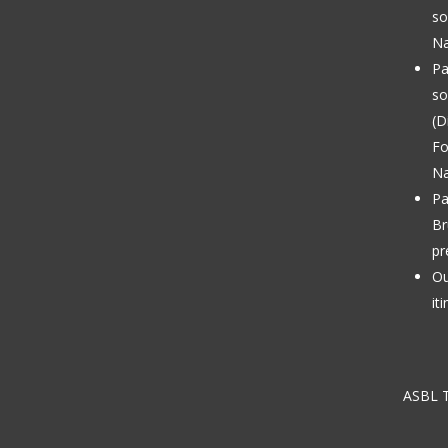
so
Na
Pa
so
(D
Fo
Na
Pa
Br
pr
Ou
it
ASBL T