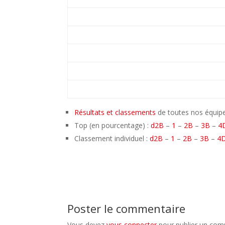
Résultats et classements
de toutes nos équipe
Top (en pourcentage) :
d2B
–
1
–
2B
–
3B
–
4
Classement individuel :
d2B
–
1
–
2B
–
3B
–
4
Poster le commentaire
Vous devez
vous connecter
pour publier un com