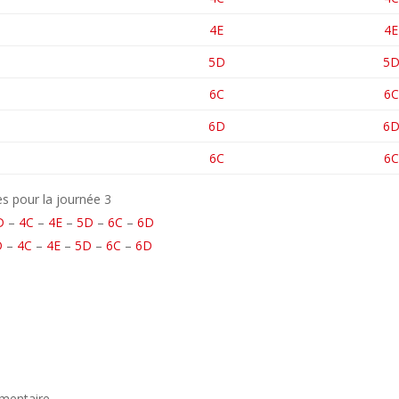
4E
4E
5D
5
6C
6C
6D
6
6C
6C
s pour la journée 3
D
–
4C
–
4E
–
5D
–
6C
–
6D
D
–
4C
–
4E
–
5D
–
6C
–
6D
mentaire.