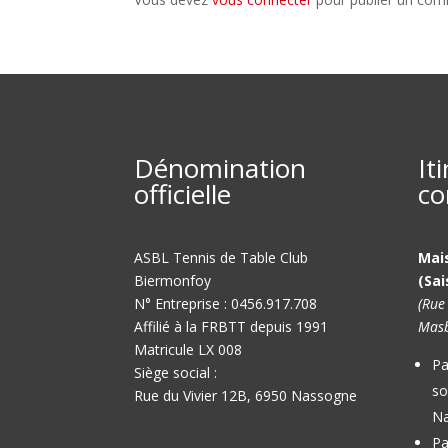
Dénomination
It
officielle
co
ASBL Tennis de Table Club
Mai
Biermonfoy
(Sai
N° Entreprise : 0456.917.708
(Rue
Affilié à la FRBTT depuis 1991
Masb
Matricule LX 008
Pa
Siège social :
so
Rue du Vivier 12B, 6950 Nassogne
Na
Pa