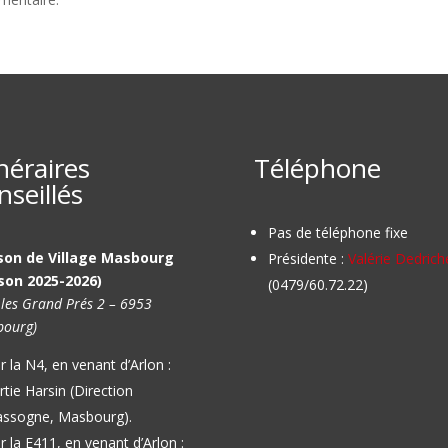
inéraires
Téléphone
nseillés
Pas de téléphone fixe
son de Village Masbourg
Présidente :
Valérie Dedrich
son 2025-2026)
(0479/60.72.22)
 les Grand Prés 2 – 6953
ourg)
r la N4, en venant d’Arlon :
rtie Harsin (Direction
ssogne, Masbourg).
r la E411, en venant d’Arlon :