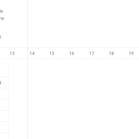
le
che
t
13
14
15
16
17
18
19
B
B
B
D