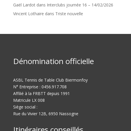
Gaël Lardot
dans
Interclubs journée 16 – 14/02/2026
Vincent Lothaire
dans
Triste nouvelle
Dénomination officielle
ASBL Tennis de Table Club Biermonfoy
N° Entreprise : 0456.917.708
Affilié à la FRBTT depuis 1991
Matricule LX 008
Siège social :
Rue du Vivier 12B, 6950 Nassogne
Itinéraires conseillés