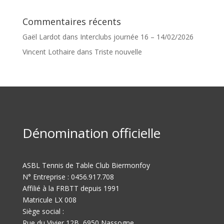
Commentaires récents
Gaël Lardot
dans
Interclubs journée 16 – 14/02/2026
Vincent Lothaire
dans
Triste nouvelle
Dénomination officielle
ASBL Tennis de Table Club Biermonfoy
N° Entreprise : 0456.917.708
Affilié à la FRBTT depuis 1991
Matricule LX 008
Siège social :
Rue du Vivier 12B, 6950 Nassogne