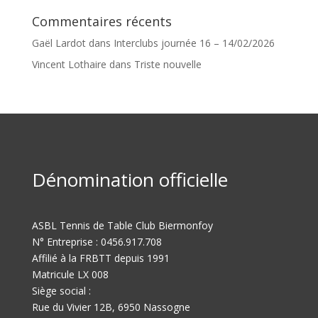
Commentaires récents
Gaël Lardot
dans
Interclubs journée 16 – 14/02/2026
Vincent Lothaire
dans
Triste nouvelle
Dénomination officielle
ASBL Tennis de Table Club Biermonfoy
N° Entreprise : 0456.917.708
Affilié à la FRBTT depuis 1991
Matricule LX 008
Siège social :
Rue du Vivier 12B, 6950 Nassogne