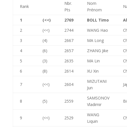
Nbr.
Nom
Rank
Na
Pts
Prénom
1
(<<)
2769
BOLL Timo
A
2
(<<)
2744
WANG Hao
C
3
(4)
2667
MA Long
C
4
(6)
2657
ZHANG Jike
C
5
(3)
2635
MA Lin
C
6
(8)
2614
XU Xin
C
MIZUTANI
7
(<<)
2604
J
Jun
SAMSONOV
8
(5)
2559
Bi
Vladimir
WANG
9
(<<)
2529
C
Liquin