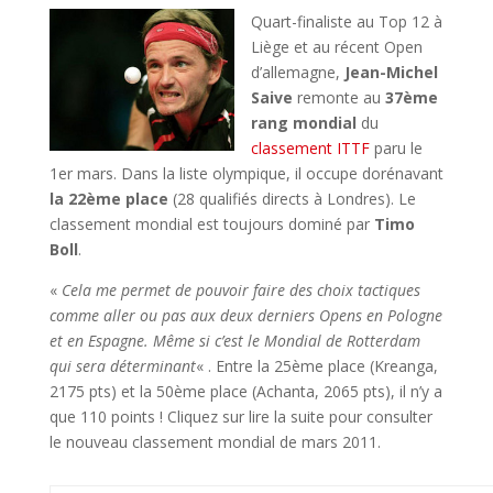
Quart-finaliste au Top 12 à
Liège et au récent Open
d’allemagne,
Jean-Michel
Saive
remonte au
37ème
rang mondial
du
classement ITTF
paru le
1er mars. Dans la liste olympique, il occupe dorénavant
la 22ème place
(28 qualifiés directs à Londres). Le
classement mondial est toujours dominé par
Timo
Boll
.
«
Cela me permet de pouvoir faire des choix tactiques
comme aller ou pas aux deux derniers Opens en Pologne
et en Espagne. Même si c’est le Mondial de Rotterdam
qui sera déterminant
« . Entre la 25ème place (Kreanga,
2175 pts) et la 50ème place (Achanta, 2065 pts), il n’y a
que 110 points ! Cliquez sur lire la suite pour consulter
le nouveau classement mondial de mars 2011.