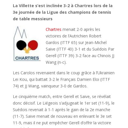
La Villette s’est inclinée 3-2 à Chartres lors de la
3e journée de la Ligue des champions de tennis
de table messieurs
Chartres
menait 2-0 après les
victoires de l’Autrichien Robert
Gardos (ITTF 65) sur Jean-Michel
Saive (ITTF 40) 3-1 et du Suédois Par
Gerell (ITTF 39) 3-2 face au Chinois JJ
Wang (n-c).
Les Carolos revenaient dans le coup grâce à l’Ukrainien
Lei Kou, qui battait 3-2 le Français Damien Eloi (ITTF
74) et JJ Wang, vainqueur 3-0 de Gardos.
Le cinquième match, entre Gerell et Saive, se révélait
donc décisif. Le Liégeois s’adjugeait le 1er set (11-9), le
Suédois revenait à 1-1 après le gain de la 2e manche
(11-7). Saive menait de nouveau en enlevant le 3e set
11-9, mais il ne put empêcher Gerell d’offrir la victoire