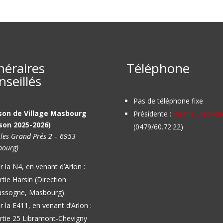
inéraires
Téléphone
nseillés
Pas de téléphone fixe
son de Village Masbourg
Présidente :
Valérie Dedrich
son 2025-2026)
(0479/60.72.22)
 les Grand Prés 2 – 6953
ourg)
r la N4, en venant d’Arlon :
rtie Harsin (Direction
ssogne, Masbourg).
r la E411, en venant d’Arlon :
rtie 25 Libramont-Chevigny