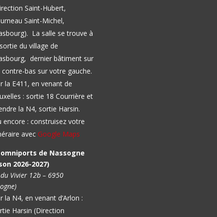
irection Saint-Hubert,
urneau Saint-Michel,
asbourg).
La salle se trouve à
 sortie du village de
sbourg, dernier bâtiment sur
 contre-bas sur votre gauche.
r la E411, en venant de
uxelles : sortie 18 Courrière et
endre la N4, sortie Harsin.
 encore : construisez votre
inéraire avec
Google Maps
l omniports de Nassogne
son 2026-2027)
 du Vivier 12b – 6950
ogne)
r la N4, en venant d’Arlon :
rtie Harsin (Direction