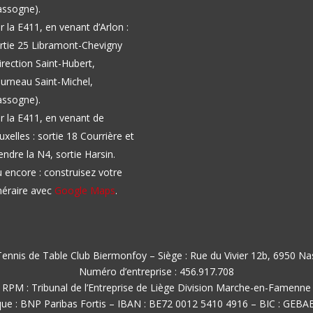
ssogne).
r la E411, en venant d’Arlon :
rtie 25 Libramont-Chevigny
irection Saint-Hubert,
urneau Saint-Michel,
ssogne).
r la E411, en venant de
uxelles : sortie 18 Courrière et
endre la N4, sortie Harsin.
 encore : construisez votre
inéraire avec
Google Maps
.
ennis de Table Club Biermonfoy – Siège : Rue du Vivier 12b, 6950 N
Numéro d’entreprise : 456.917.708
RPM : Tribunal de l’Entreprise de Liège Division Marche-en-Famenne
ue : BNP Paribas Fortis – IBAN : BE72 0012 5410 4916 – BIC : GEB