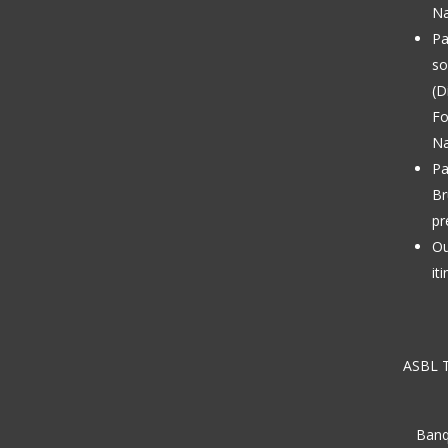
Na
Pa
so
(D
Fo
Na
Pa
Br
pr
Ou
it
ASBL T
Banq