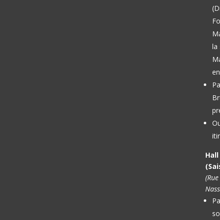
(D
Fo
M
la
Ma
en
Pa
Br
pr
Ou
it
Hal
(Sai
(Rue
Nass
Pa
so