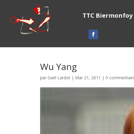
TTC Biermonfoy
Wu Yang
par
Gaël Lardot
|
Mar 21, 2011
|
0 commentair