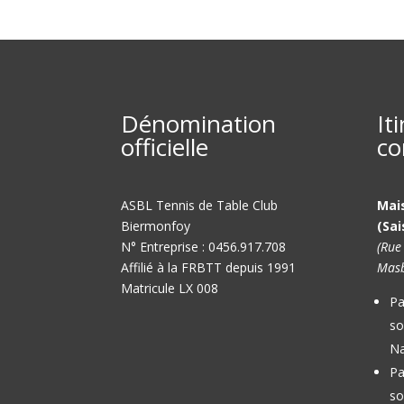
Dénomination
It
officielle
co
ASBL Tennis de Table Club
Mai
Biermonfoy
(Sai
N° Entreprise : 0456.917.708
(Rue
Affilié à la FRBTT depuis 1991
Masb
Matricule LX 008
Pa
so
Na
Pa
so