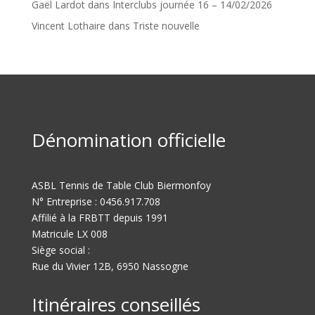
Gaël Lardot
dans
Interclubs journée 16 – 14/02/2026
Vincent Lothaire
dans
Triste nouvelle
Dénomination officielle
ASBL Tennis de Table Club Biermonfoy
N° Entreprise : 0456.917.708
Affilié à la FRBTT depuis 1991
Matricule LX 008
Siège social :
Rue du Vivier 12B, 6950 Nassogne
Itinéraires conseillés