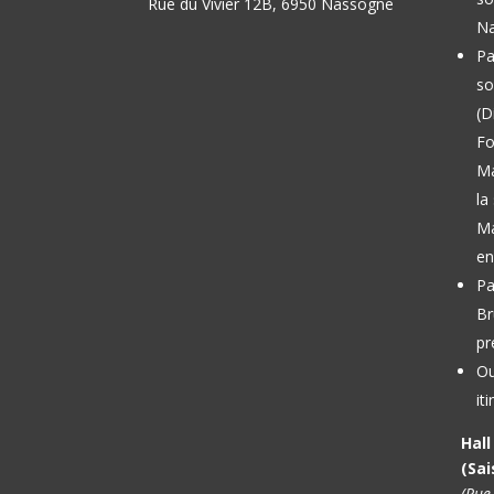
Rue du Vivier 12B, 6950 Nassogne
Na
Pa
so
(D
Fo
M
la
Ma
en
Pa
Br
pr
Ou
it
Hal
(Sai
(Rue