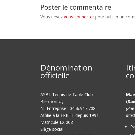
Poster le commentaire
Vous devez
vous connecter
pour publier un com
Dénomination
It
officielle
co
ASBL Tennis de Table Club
Mai
Biermonfoy
(Sai
N° Entreprise : 0456.917.708
(Rue
Affilié à la FRBTT depuis 1991
Masb
Matricule LX 008
Pa
Siège social :
so