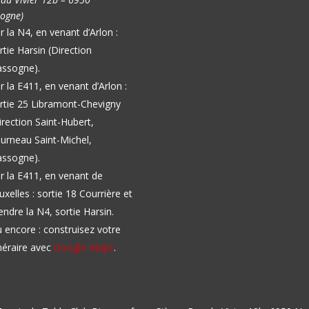
ogne)
r la N4, en venant d’Arlon :
rtie Harsin (Direction
ssogne).
r la E411, en venant d’Arlon :
rtie 25 Libramont-Chevigny
irection Saint-Hubert,
urneau Saint-Michel,
ssogne).
r la E411, en venant de
uxelles : sortie 18 Courrière et
endre la N4, sortie Harsin.
 encore : construisez votre
inéraire avec
Google Maps
.