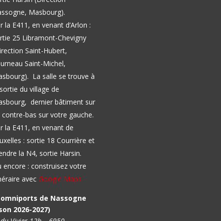
ssogne, Masbourg).
r la E411, en venant d’Arlon :
rtie 25 Libramont-Chevigny
irection Saint-Hubert,
urneau Saint-Michel,
asbourg).
La salle se trouve à
 sortie du village de
sbourg, dernier bâtiment sur
 contre-bas sur votre gauche.
r la E411, en venant de
uxelles : sortie 18 Courrière et
endre la N4, sortie Harsin.
 encore : construisez votre
inéraire avec
Google Maps
l omniports de Nassogne
son 2026-2027)
 du Vivier 12b – 6950