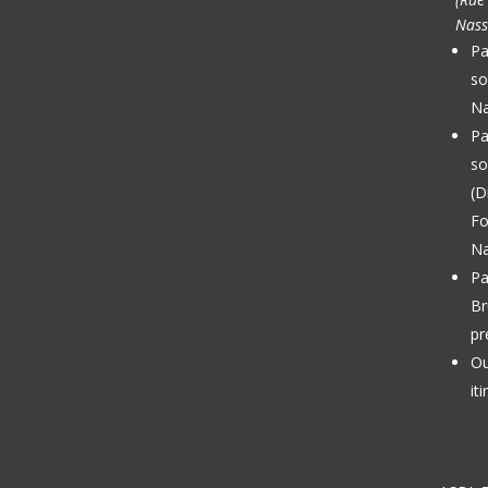
Nass
Pa
so
Na
Pa
so
(D
Fo
Na
Pa
Br
pr
Ou
it