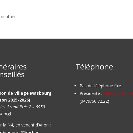
mentaire.
inéraires
Téléphone
nseillés
Pas de téléphone fixe
son de Village Masbourg
Présidente :
Valérie Dedrich
son 2025-2026)
(0479/60.72.22)
 les Grand Prés 2 – 6953
ourg)
r la N4, en venant d’Arlon :
rtie Harsin (Direction