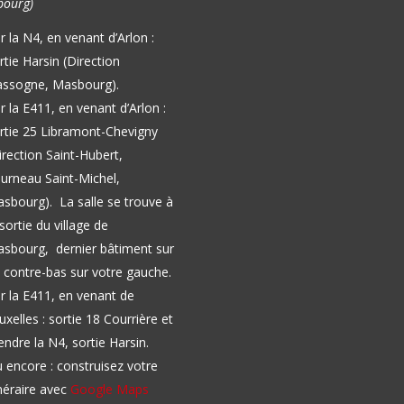
ourg)
r la N4, en venant d’Arlon :
rtie Harsin (Direction
ssogne, Masbourg).
r la E411, en venant d’Arlon :
rtie 25 Libramont-Chevigny
irection Saint-Hubert,
urneau Saint-Michel,
asbourg).
La salle se trouve à
 sortie du village de
sbourg, dernier bâtiment sur
 contre-bas sur votre gauche.
r la E411, en venant de
uxelles : sortie 18 Courrière et
endre la N4, sortie Harsin.
 encore : construisez votre
inéraire avec
Google Maps