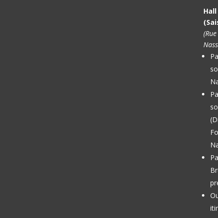
Hal
(Sai
(Rue
Nass
Pa
so
Na
Pa
so
(D
Fo
Na
Pa
Br
pr
Ou
it