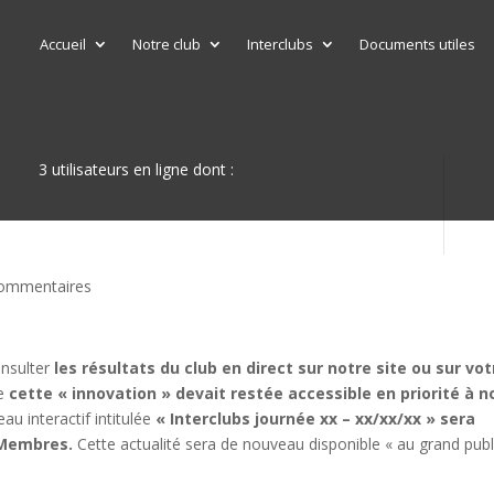
Accueil
Notre club
Interclubs
Documents utiles
3 utilisateurs en ligne dont :
commentaires
onsulter
les résultats du club en direct sur notre site ou sur vot
ue
cette « innovation » devait restée accessible en priorité à n
eau interactif intitulée
« Interclubs journée xx – xx/xx/xx » sera
 Membres.
Cette actualité sera de nouveau disponible « au grand publ