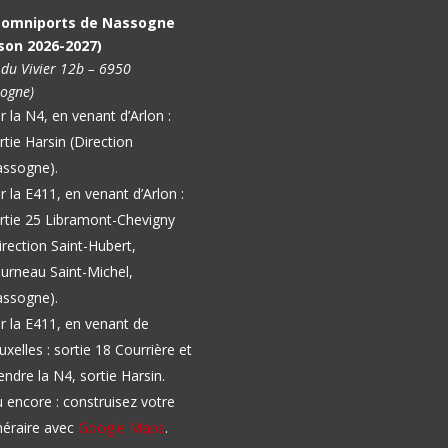
l omniports de Nassogne
son 2026-2027)
 du Vivier 12b – 6950
ogne)
r la N4, en venant d’Arlon :
rtie Harsin (Direction
ssogne).
r la E411, en venant d’Arlon :
rtie 25 Libramont-Chevigny
irection Saint-Hubert,
urneau Saint-Michel,
ssogne).
r la E411, en venant de
uxelles : sortie 18 Courrière et
endre la N4, sortie Harsin.
 encore : construisez votre
inéraire avec
Google Maps
.