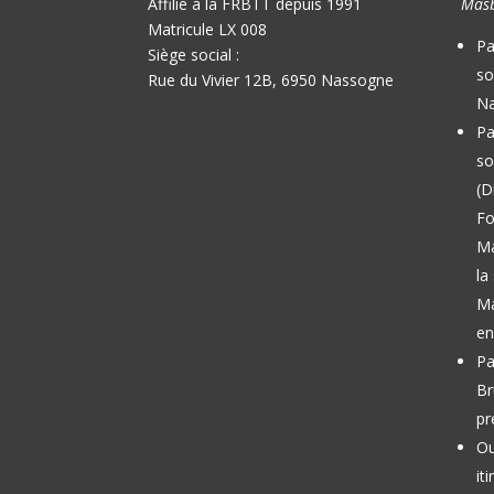
Affilié à la FRBTT depuis 1991
Masb
Matricule LX 008
Pa
Siège social :
so
Rue du Vivier 12B, 6950 Nassogne
Na
Pa
so
(D
Fo
M
la
Ma
en
Pa
Br
pr
Ou
it