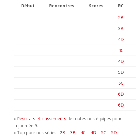
Début
Rencontres
Scores
RC
2B
3B
4D
4C
4D
5D
5C
6D
6D
»
Résultats et classements
de toutes nos équipes pour
la journée 9.
» Top pour nos séries :
2B
–
3B
–
4C
–
4D
–
5C
–
5D
–