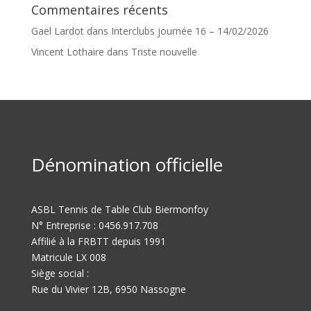
Commentaires récents
Gaël Lardot
dans
Interclubs journée 16 – 14/02/2026
Vincent Lothaire
dans
Triste nouvelle
Dénomination officielle
ASBL Tennis de Table Club Biermonfoy
N° Entreprise : 0456.917.708
Affilié à la FRBTT depuis 1991
Matricule LX 008
Siège social :
Rue du Vivier 12B, 6950 Nassogne