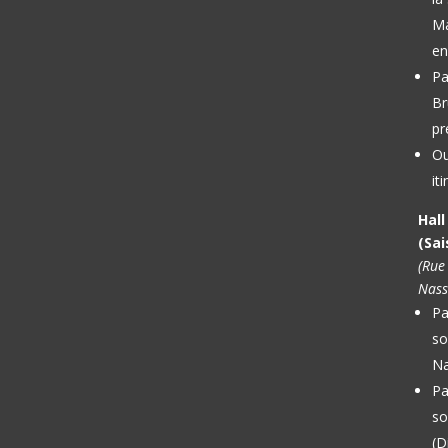
Ma
en
Pa
Br
pr
Ou
it
Hal
(Sai
(Rue
Nass
Pa
so
Na
Pa
so
(D