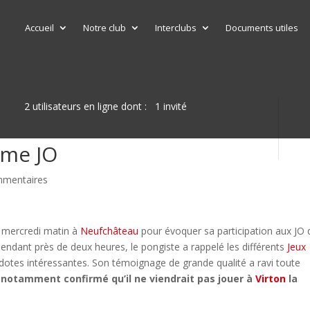
Accueil
Notre club
Interclubs
Documents utiles
2 utilisateurs en ligne dont : 1 invité
ème JO
mmentaires
e mercredi matin à
Neufchâteau
pour évoquer sa participation aux JO 
endant près de deux heures, le pongiste a rappelé les différents
Jeux
cdotes intéressantes. Son témoignage de grande qualité a ravi toute
a notamment confirmé qu’il ne viendrait pas jouer à
Virton
la