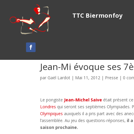
TTC Biermonfoy
Jean-Mi évoque ses 7
par
Gaël Lardot
|
Mai 11, 2012
|
Presse
|
0 co
Le pongiste
Jean-Michel Saive
était présent c
Londres
qui seront ses septièmes Olympiades. P
Olympiques
auxquels il a pris part avec des ane
l’assemblée. Au jeu des questions-réponses,
il 
saison prochaine.