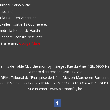
urneau Saint-Michel,
ssogne).
r la E411, en venant de
uxelles : sortie 18 Courrière et
endre la N4, sortie Harsin.
 encore : construisez votre
inéraire avec
Google Maps
.
ennis de Table Club Biermonfoy – Siège : Rue du Vivier 12b, 6950 N
Numéro d’entreprise : 456.917.708
RPM : Tribunal de l’Entreprise de Liège Division Marche-en-Famenne
ue : BNP Paribas Fortis – IBAN : BE72 0012 5410 4916 – BIC : GEB
Site internet : www.biermonfoy.be