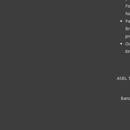
Fo
Na
Pa
Br
pr
Ou
it
ASBL T
Banq