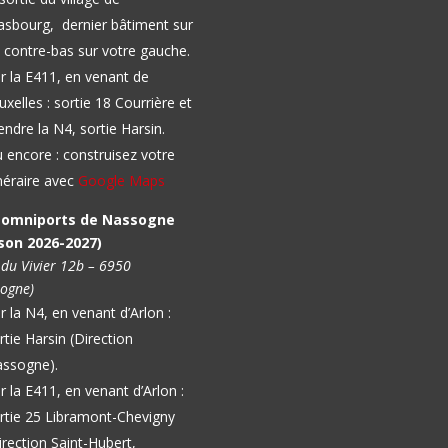
sbourg, dernier bâtiment sur
 contre-bas sur votre gauche.
r la E411, en venant de
uxelles : sortie 18 Courrière et
endre la N4, sortie Harsin.
 encore : construisez votre
inéraire avec
Google Maps
l omniports de Nassogne
son 2026-2027)
 du Vivier 12b – 6950
ogne)
r la N4, en venant d’Arlon :
rtie Harsin (Direction
ssogne).
r la E411, en venant d’Arlon :
rtie 25 Libramont-Chevigny
irection Saint-Hubert,