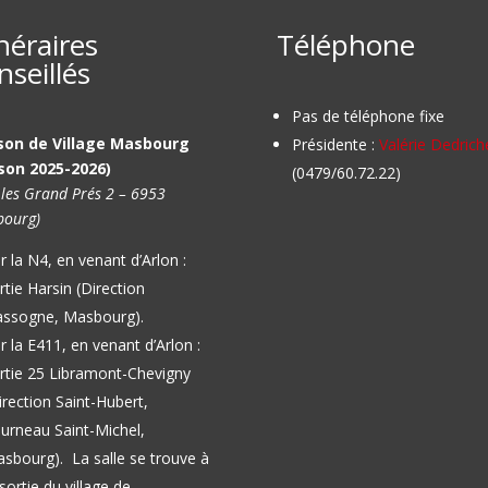
inéraires
Téléphone
nseillés
Pas de téléphone fixe
son de Village Masbourg
Présidente :
Valérie Dedrich
son 2025-2026)
(0479/60.72.22)
 les Grand Prés 2 – 6953
ourg)
r la N4, en venant d’Arlon :
rtie Harsin (Direction
ssogne, Masbourg).
r la E411, en venant d’Arlon :
rtie 25 Libramont-Chevigny
irection Saint-Hubert,
urneau Saint-Michel,
asbourg).
La salle se trouve à
 sortie du village de