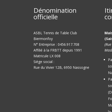
Dénomination
It
officielle
co
ASBL Tennis de Table Club
Mai
Biermonfoy
(Sai
N° Entreprise : 0456.917.708
(Rue
Affilié à la FRBTT depuis 1991
Masb
Matricule LX 008
Pa
Siège social :
so
Rue du Vivier 12B, 6950 Nassogne
Na
Pa
so
(D
Fo
M
la