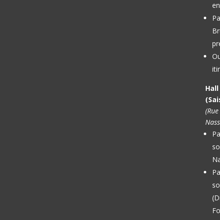
en
Pa
Br
pr
Ou
it
Hal
(Sai
(Rue
Nass
Pa
so
Na
Pa
so
(D
Fo