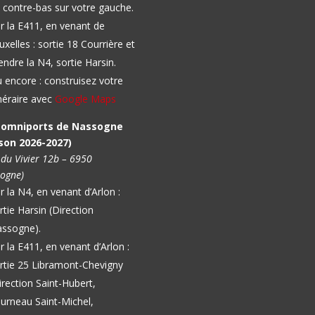
 contre-bas sur votre gauche.
r la E411, en venant de
uxelles : sortie 18 Courrière et
endre la N4, sortie Harsin.
 encore : construisez votre
inéraire avec
Google Maps
l omniports de Nassogne
son 2026-2027)
 du Vivier 12b – 6950
ogne)
r la N4, en venant d’Arlon :
rtie Harsin (Direction
ssogne).
r la E411, en venant d’Arlon :
rtie 25 Libramont-Chevigny
irection Saint-Hubert,
urneau Saint-Michel,