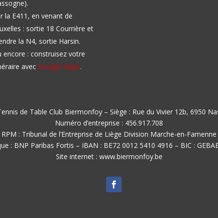
ssogne).
r la E411, en venant de
uxelles : sortie 18 Courrière et
endre la N4, sortie Harsin.
 encore : construisez votre
inéraire avec
Google Maps
.
ennis de Table Club Biermonfoy – Siège : Rue du Vivier 12b, 6950 N
Numéro d’entreprise : 456.917.708
RPM : Tribunal de l’Entreprise de Liège Division Marche-en-Famenne
ue : BNP Paribas Fortis – IBAN : BE72 0012 5410 4916 – BIC : GEB
Site internet : www.biermonfoy.be