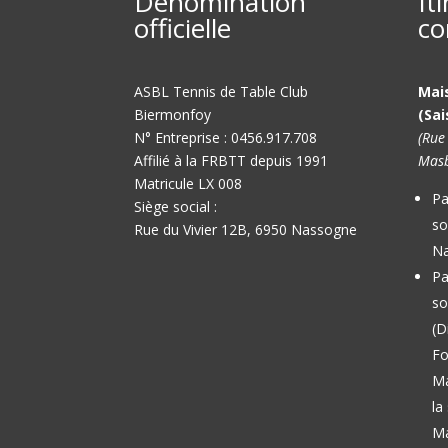
Dénomination
It
officielle
co
ASBL Tennis de Table Club
Mai
Biermonfoy
(Sai
N° Entreprise : 0456.917.708
(Rue
Affilié à la FRBTT depuis 1991
Masb
Matricule LX 008
Pa
Siège social :
so
Rue du Vivier 12B, 6950 Nassogne
Na
Pa
so
(D
Fo
M
la
Ma