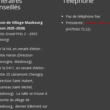
inéraires
Téléphone
nseillés
Pas de téléphone fixe
son de Village Masbourg
Présidente :
Valérie Dedrich
son 2025-2026)
(0479/60.72.22)
 les Grand Prés 2 – 6953
ourg)
r la N4, en venant d’Arlon :
rtie Harsin (Direction
ssogne, Masbourg).
r la E411, en venant d’Arlon :
rtie 25 Libramont-Chevigny
irection Saint-Hubert,
urneau Saint-Michel,
asbourg).
La salle se trouve à
 sortie du village de
sbourg, dernier bâtiment sur