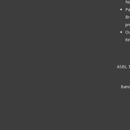
Na
Pa
Br
pr
Ou
it
ASBL T
Banq