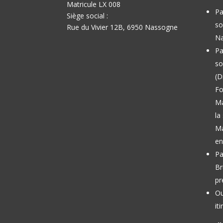
Matricule LX 008
Pa
Siège social :
so
Rue du Vivier 12B, 6950 Nassogne
Na
Pa
so
(D
Fo
M
la
Ma
en
Pa
Br
pr
Ou
it