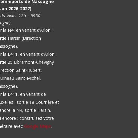
l omniports de Nassogne
son 2026-2027)
 du Vivier 12b – 6950
ogne)
r la N4, en venant d’Arlon :
rtie Harsin (Direction
ssogne).
r la E411, en venant d’Arlon :
rtie 25 Libramont-Chevigny
irection Saint-Hubert,
urneau Saint-Michel,
ssogne).
r la E411, en venant de
uxelles : sortie 18 Courrière et
endre la N4, sortie Harsin.
 encore : construisez votre
inéraire avec
Google Maps
.