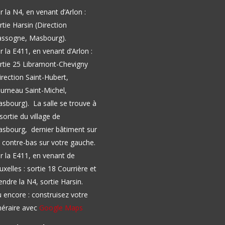
r la N4, en venant d’Arlon :
rtie Harsin (Direction
ssogne, Masbourg).
r la E411, en venant d’Arlon :
rtie 25 Libramont-Chevigny
irection Saint-Hubert,
urneau Saint-Michel,
asbourg).
La salle se trouve à
 sortie du village de
sbourg, dernier bâtiment sur
 contre-bas sur votre gauche.
r la E411, en venant de
uxelles : sortie 18 Courrière et
endre la N4, sortie Harsin.
 encore : construisez votre
inéraire avec
Google Maps