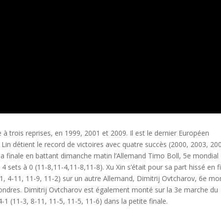
à trois reprises, en 1999, 2001 et 2009. Il est le dernier Européen
in détient le record de victoires avec quatre succès (2000, 2003, 20
la finale en battant dimanche matin l’Allemand Timo Boll, 5e mondial 
 sets à 0 (11-8,11-4,11-8,11-8). Xu Xin s’était pour sa part hissé en f
-11, 4-11, 11-9, 11-2) sur un autre Allemand, Dimitrij Ovtcharov, 6e mo
ondres. Dimitrij Ovtcharov est également monté sur la 3e marche du
1 (11-3, 8-11, 11-5, 11-5, 11-6) dans la petite finale.