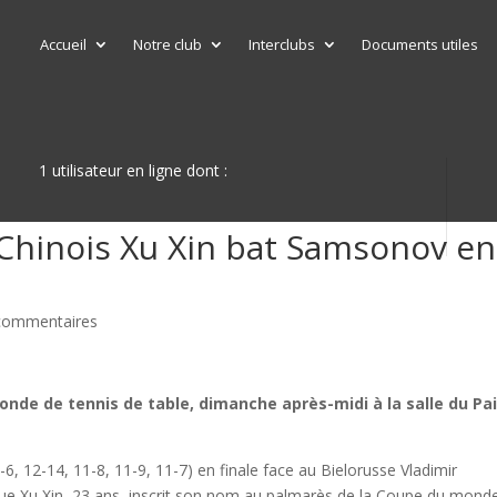
Accueil
Notre club
Interclubs
Documents utiles
1 utilisateur en ligne dont :
Chinois Xu Xin bat Samsonov en
commentaires
onde de tennis de table, dimanche après-midi à la salle du Pai
6, 12-14, 11-8, 11-9, 11-7) en finale face au Bielorusse Vladimir
que Xu Xin, 23 ans, inscrit son nom au palmarès de la Coupe du monde