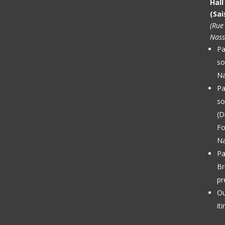
Hal
(Sai
(Rue
Nass
Pa
so
Na
Pa
so
(D
Fo
Na
Pa
Br
pr
Ou
it