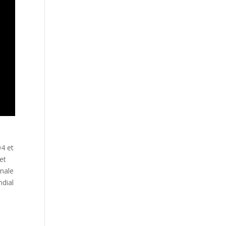
04 et
et
inale
ndial