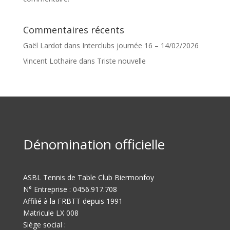
Commentaires récents
Gaël Lardot
dans
Interclubs journée 16 – 14/02/2026
Vincent Lothaire
dans
Triste nouvelle
Dénomination officielle
ASBL Tennis de Table Club Biermonfoy
N° Entreprise : 0456.917.708
Affilié à la FRBTT depuis 1991
Matricule LX 008
Siège social :