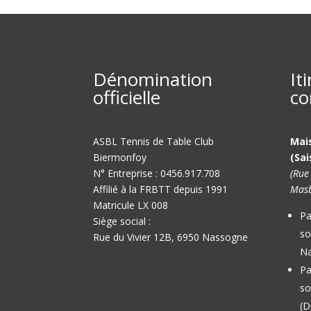
Dénomination
It
officielle
co
ASBL Tennis de Table Club
Mai
Biermonfoy
(Sai
N° Entreprise : 0456.917.708
(Rue
Affilié à la FRBTT depuis 1991
Masb
Matricule LX 008
Pa
Siège social :
so
Rue du Vivier 12B, 6950 Nassogne
Na
Pa
so
(D