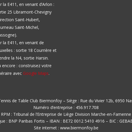
r la E411, en venant d’Arlon :
rtie 25 Libramont-Chevigny
irection Saint-Hubert,
urneau Saint-Michel,
ssogne).
r la E411, en venant de
uxelles : sortie 18 Courrière et
endre la N4, sortie Harsin.
 encore : construisez votre
inéraire avec
Google Maps
.
ennis de Table Club Biermonfoy – Siège : Rue du Vivier 12b, 6950 N
Numéro d’entreprise : 456.917.708
RPM : Tribunal de l’Entreprise de Liège Division Marche-en-Famenne
ue : BNP Paribas Fortis – IBAN : BE72 0012 5410 4916 – BIC : GEB
Site internet : www.biermonfoy.be