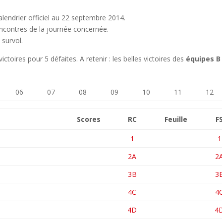
calendrier officiel au 22 septembre 2014.
rencontres de la journée concernée.
 survol.
toires pour 5 défaites. A retenir : les belles victoires des
équipes B
06
07
08
09
10
11
12
Scores
RC
Feuille
F
1
1
2A
2
3B
3
4C
4
4D
4