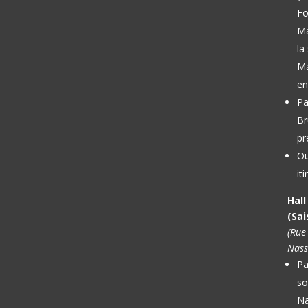
Fo
M
la
Ma
en
Pa
Br
pr
Ou
it
Hal
(Sai
(Rue
Nass
Pa
so
Na