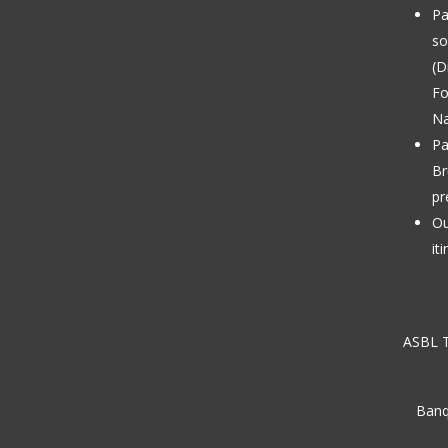
Pa
so
(D
Fo
Na
Pa
Br
pr
Ou
it
ASBL T
Banq