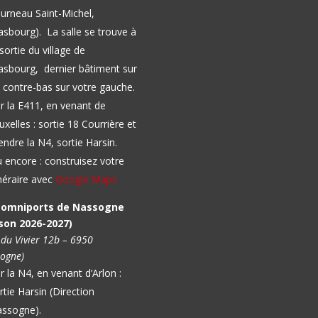
urneau Saint-Michel,
asbourg).
La salle se trouve à
 sortie du village de
sbourg, dernier bâtiment sur
 contre-bas sur votre gauche.
r la E411, en venant de
uxelles : sortie 18 Courrière et
endre la N4, sortie Harsin.
 encore : construisez votre
inéraire avec
Google Maps
l omniports de Nassogne
son 2026-2027)
 du Vivier 12b – 6950
ogne)
r la N4, en venant d’Arlon :
rtie Harsin (Direction
ssogne).