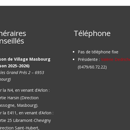
inéraires
Téléphone
nseillés
Pas de téléphone fixe
son de Village Masbourg
Présidente :
Valérie Dedrich
son 2025-2026)
(0479/60.72.22)
 les Grand Prés 2 – 6953
ourg)
r la N4, en venant d’Arlon :
rtie Harsin (Direction
ssogne, Masbourg).
r la E411, en venant d’Arlon :
rtie 25 Libramont-Chevigny
irection Saint-Hubert,