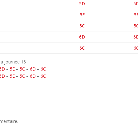
5D
5
5E
5
5C
5
6D
6
6C
6
la journée 16
5D
–
5E
–
5C
–
6D
–
6C
5D
–
5E
–
5C
–
6D
–
6C
mentaire.