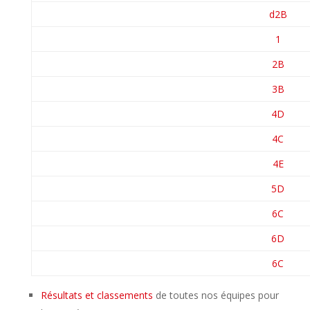
d2B
1
2B
3B
4D
4C
4E
5D
6C
6D
6C
Résultats et classements
de toutes nos équipes pour