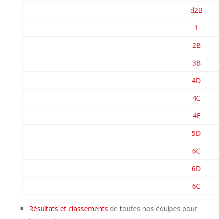
d2B
1
2B
3B
4D
4C
4E
5D
6C
6D
6C
Résultats et classements
de toutes nos équipes pour