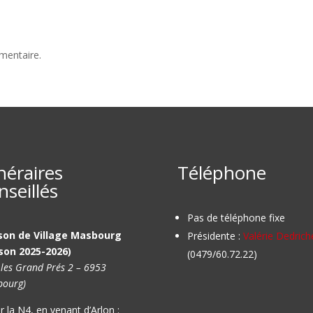
mentaire.
inéraires
Téléphone
nseillés
Pas de téléphone fixe
son de Village Masbourg
Présidente :
Valérie Dedrich
son 2025-2026)
(0479/60.72.22)
 les Grand Prés 2 – 6953
ourg)
r la N4, en venant d’Arlon :