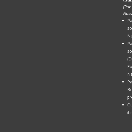
(Rue
Nass
Pa
so
Na
Pa
so
(D
Fo
Na
Pa
Br
pr
Ou
it