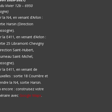
 du Vivier 12b – 6950
ogne)
r la N4, en venant d’Arlon :
rtie Harsin (Direction
ssogne).
r la E411, en venant d’Arlon :
rtie 25 Libramont-Chevigny
irection Saint-Hubert,
urneau Saint-Michel,
ssogne).
r la E411, en venant de
uxelles : sortie 18 Courrière et
endre la N4, sortie Harsin.
 encore : construisez votre
inéraire avec
Google Maps
.