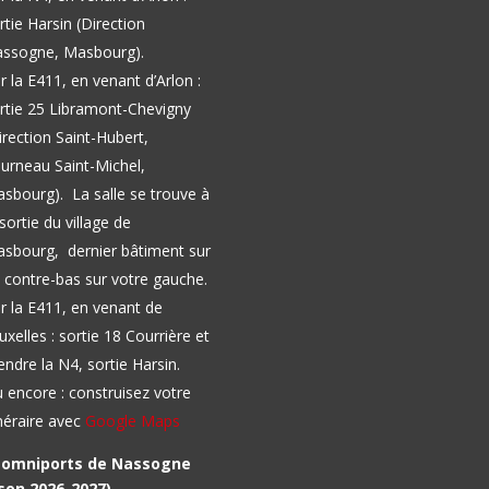
rtie Harsin (Direction
ssogne, Masbourg).
r la E411, en venant d’Arlon :
rtie 25 Libramont-Chevigny
irection Saint-Hubert,
urneau Saint-Michel,
asbourg).
La salle se trouve à
 sortie du village de
sbourg, dernier bâtiment sur
 contre-bas sur votre gauche.
r la E411, en venant de
uxelles : sortie 18 Courrière et
endre la N4, sortie Harsin.
 encore : construisez votre
inéraire avec
Google Maps
l omniports de Nassogne
son 2026-2027)