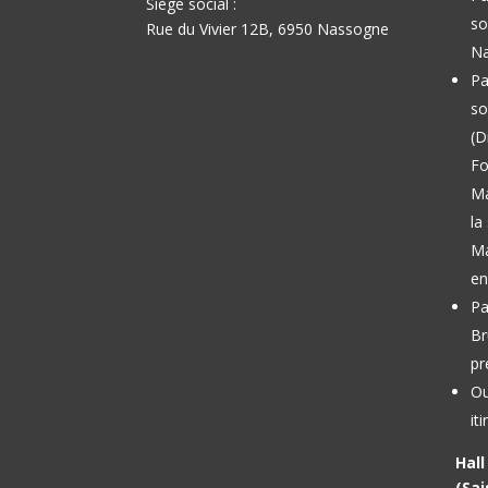
Siège social :
so
Rue du Vivier 12B, 6950 Nassogne
Na
Pa
so
(D
Fo
M
la
Ma
en
Pa
Br
pr
Ou
it
Hal
(Sai