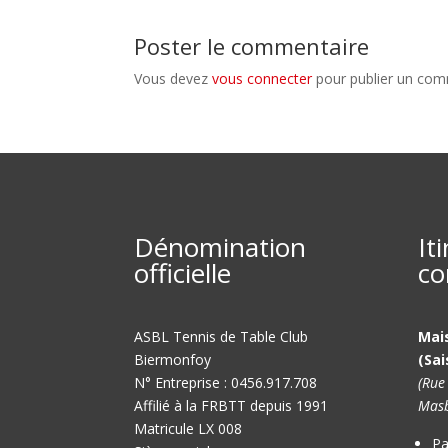
Poster le commentaire
Vous devez
vous connecter
pour publier un com
Dénomination
It
officielle
co
ASBL Tennis de Table Club
Mai
Biermonfoy
(Sai
N° Entreprise : 0456.917.708
(Rue
Affilié à la FRBTT depuis 1991
Masb
Matricule LX 008
Pa