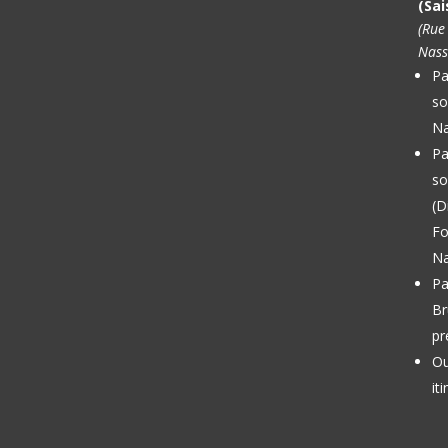
(Sai
(Rue
Nass
Pa
so
Na
Pa
so
(D
Fo
Na
Pa
Br
pr
Ou
it