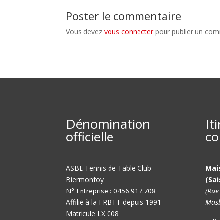
Poster le commentaire
Vous devez
vous connecter
pour publier un com
Dénomination
It
officielle
co
ASBL Tennis de Table Club
Mai
Biermonfoy
(Sai
N° Entreprise : 0456.917.708
(Rue
Affilié à la FRBTT depuis 1991
Masb
Matricule LX 008