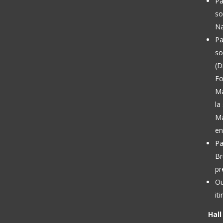
Pa
so
Na
Pa
so
(D
Fo
M
la
Ma
en
Pa
Br
pr
Ou
it
Hal