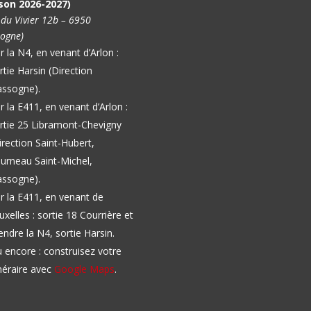
son 2026-2027)
 du Vivier 12b – 6950
ogne)
r la N4, en venant d’Arlon :
rtie Harsin (Direction
ssogne).
r la E411, en venant d’Arlon :
rtie 25 Libramont-Chevigny
irection Saint-Hubert,
urneau Saint-Michel,
ssogne).
r la E411, en venant de
uxelles : sortie 18 Courrière et
endre la N4, sortie Harsin.
 encore : construisez votre
inéraire avec
Google Maps
.