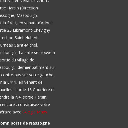
r la N4, en venant d’Arlon :
rtie Harsin (Direction
ssogne, Masbourg).
r la E411, en venant d’Arlon :
rtie 25 Libramont-Chevigny
irection Saint-Hubert,
urneau Saint-Michel,
asbourg).
La salle se trouve à
 sortie du village de
sbourg, dernier bâtiment sur
 contre-bas sur votre gauche.
r la E411, en venant de
uxelles : sortie 18 Courrière et
endre la N4, sortie Harsin.
 encore : construisez votre
inéraire avec
Google Maps
l omniports de Nassogne