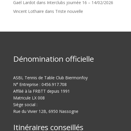
Gaël Lardot
dans
Interclubs journée 16 – 14/02/2026
Vincent Lothaire
dans
Triste nouvelle
Dénomination officielle
ASBL Tennis de Table Club Biermonfoy
N° Entreprise : 0456.917.708
Affilié à la FRBTT depuis 1991
Matricule LX 008
Siège social :
Rue du Vivier 12B, 6950 Nassogne
Itinéraires conseillés