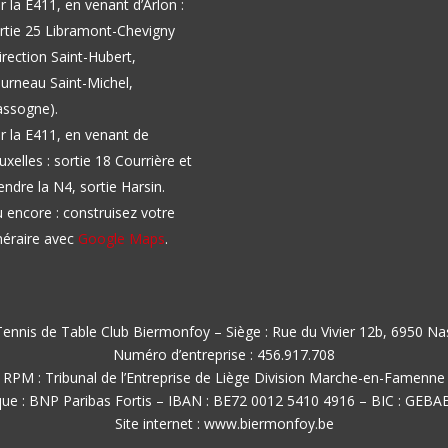
r la E411, en venant d’Arlon :
rtie 25 Libramont-Chevigny
irection Saint-Hubert,
urneau Saint-Michel,
ssogne).
r la E411, en venant de
uxelles : sortie 18 Courrière et
endre la N4, sortie Harsin.
 encore : construisez votre
inéraire avec
Google Maps
.
ennis de Table Club Biermonfoy – Siège : Rue du Vivier 12b, 6950 N
Numéro d’entreprise : 456.917.708
RPM : Tribunal de l’Entreprise de Liège Division Marche-en-Famenne
ue : BNP Paribas Fortis – IBAN : BE72 0012 5410 4916 – BIC : GEB
Site internet : www.biermonfoy.be