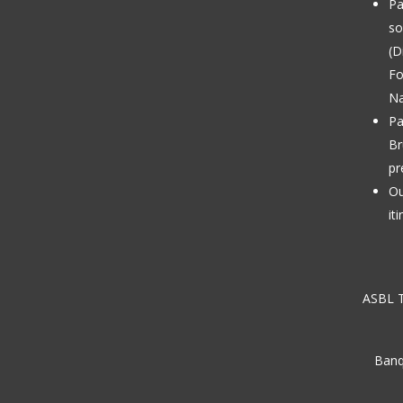
Pa
so
(D
Fo
Na
Pa
Br
pr
Ou
it
ASBL T
Banq