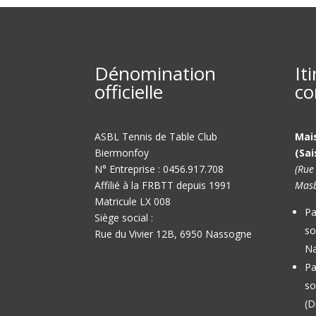
Dénomination
It
officielle
co
ASBL Tennis de Table Club
Mai
Biermonfoy
(Sai
N° Entreprise : 0456.917.708
(Rue
Affilié à la FRBTT depuis 1991
Masb
Matricule LX 008
Pa
Siège social :
so
Rue du Vivier 12B, 6950 Nassogne
Na
Pa
so
(D