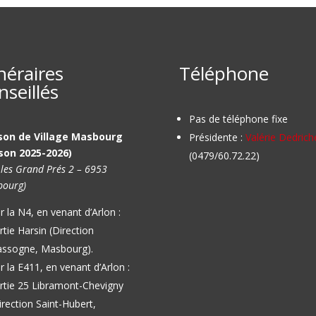
inéraires
Téléphone
nseillés
Pas de téléphone fixe
son de Village Masbourg
Présidente :
Valérie Dedrich
son 2025-2026)
(0479/60.72.22)
 les Grand Prés 2 – 6953
ourg)
r la N4, en venant d’Arlon :
rtie Harsin (Direction
ssogne, Masbourg).
r la E411, en venant d’Arlon :
rtie 25 Libramont-Chevigny
irection Saint-Hubert,