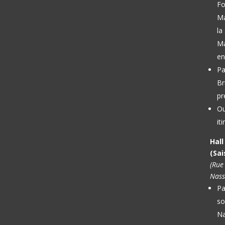
Fo
M
la
Ma
en
Pa
Br
pr
Ou
it
Hal
(Sai
(Rue
Nass
Pa
so
Na