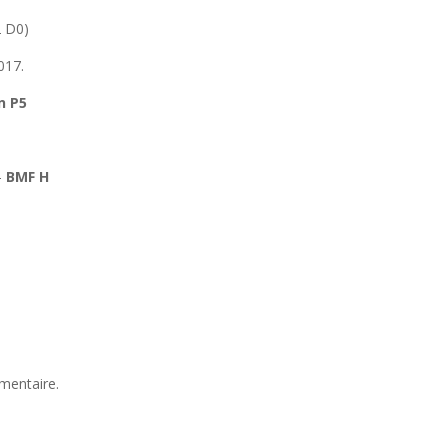
2 D0)
017.
n P5
–
BMF H
mentaire.