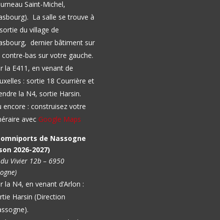
urneau Saint-Michel,
asbourg).
La salle se trouve à
 sortie du village de
sbourg, dernier bâtiment sur
 contre-bas sur votre gauche.
r la E411, en venant de
uxelles : sortie 18 Courrière et
endre la N4, sortie Harsin.
 encore : construisez votre
inéraire avec
Google Maps
l omniports de Nassogne
son 2026-2027)
 du Vivier 12b – 6950
ogne)
r la N4, en venant d’Arlon :
rtie Harsin (Direction
ssogne).