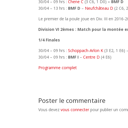
30/04 – 09 hrs :
Chene C
(3 C6, 1 D0)
– BMF D
30/04 – 13 hrs :
BMF D
–
Neufchâteau D
(2 C6, 
Le premier de la poule joue en Div. III en 2016-2
Division VI 2èmes : Match pour la montée e
1/4 Finales
30/04 – 09 hrs :
Schoppach-Arlon K
(3 E2, 1 E6) 
30/04 – 09 hrs :
BMF I
–
Centre D
(4 E6)
Programme complet
Poster le commentaire
Vous devez
vous connecter
pour publier un com