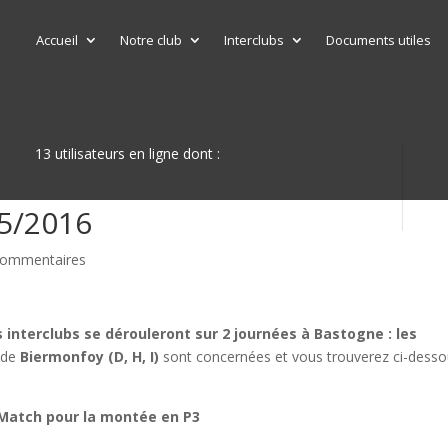
Accueil
Notre club
Interclubs
Documents utiles
13 utilisateurs en ligne dont :
15/2016
commentaires
s interclubs se dérouleront sur 2 journées à Bastogne : les
 de
Biermonfoy (D, H, I)
sont concernées et vous trouverez ci-dess
 : Match pour la montée en P3