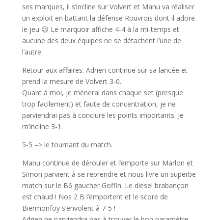
ses marques, il s’incline sur Volvert et Manu va réaliser
un exploit en battant la défense Rouvrois dont il adore
le jeu 😉 Le marquoir affiche 4-4 à la mi-temps et
aucune des deux équipes ne se détachent l’une de
l’autre.
Retour aux affaires. Adrien continue sur sa lancée et
prend la mesure de Volvert 3-0.
Quant à moi, je mènerai dans chaque set (presque
trop facilement) et faute de concentration, je ne
parviendrai pas à conclure les points importants. Je
m’incline 3-1.
5-5 –> le tournant du match.
Manu continue de dérouler et l’emporte sur Marlon et
Simon parvient à se reprendre et nous livre un superbe
match sur le B6 gaucher Goffin. Le diesel brabançon
est chaud ! Nos 2 B l’emportent et le score de
Biermonfoy s’envolent à 7-5 !
Adrien ne parviendra pas à trouver le bon paramètre