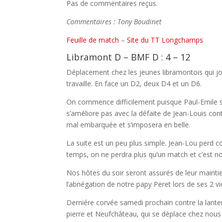
Pas de commentaires reçus.
Commentaires : Tony Boudinet
Feuille de match
–
Site du TT Longchamps
Libramont D – BMF D : 4 – 12
Déplacement chez les jeunes libramontois qui j
travaille. En face un D2, deux D4 et un D6.
On commence difficilement puisque Paul-Emile s’
s’améliore pas avec la défaite de Jean-Louis con
mal embarquée et s’imposera en belle.
La suite est un peu plus simple. Jean-Lou perd c
temps, on ne perdra plus qu’un match et c’est no
Nos hôtes du soir seront assurés de leur maintie
l’abnégation de notre papy Peret lors de ses 2 v
Derniére corvée samedi prochain contre la lante
pierre et Neufchâteau, qui se déplace chez nou