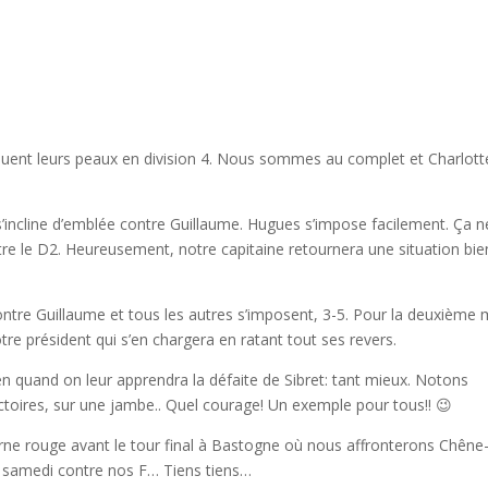
ouent leurs peaux en division 4. Nous sommes au complet et Charlott
incline d’emblée contre Guillaume. Hugues s’impose facilement. Ça n
tre le D2. Heureusement, notre capitaine retournera une situation bie
ontre Guillaume et tous les autres s’imposent, 3-5. Pour la deuxième 
tre président qui s’en chargera en ratant tout ses revers.
n quand on leur apprendra la défaite de Sibret: tant mieux. Notons
ictoires, sur une jambe.. Quel courage! Un exemple pour tous!! 😉
rne rouge avant le tour final à Bastogne où nous affronterons Chêne-
s samedi contre nos F… Tiens tiens…