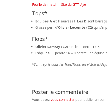
Feuille de match
–
Site du GTT Aye
Tops*
Equipes A et F
sauvées !!!
Les D
sont barragis
Grosse perf.
d’Olivier Lecomte (C2)
qui s’im
Flops*
Olivier Samray (C2)
s’incline contre 1 C6.
L’équipe E
: perdre 16 – 0 contre une équipe q
*Sont repris dans les Tops/Flops, les victoires/dé
Poster le commentaire
Vous devez
vous connecter
pour publier un com