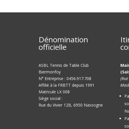
Dénomination
It
officielle
co
ASBL Tennis de Table Club
Mai
Biermonfoy
(Sai
N° Entreprise : 0456.917.708
(Rue
Affilié à la FRBTT depuis 1991
Masb
Matricule LX 008
Pa
Siège social :
so
Rue du Vivier 12B, 6950 Nassogne
Na
Pa
so