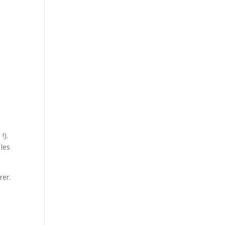
!).
 les
rer.