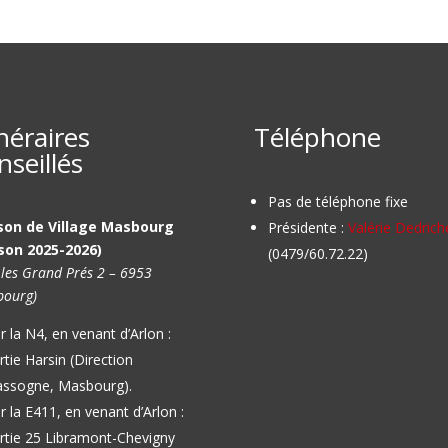
inéraires
Téléphone
nseillés
Pas de téléphone fixe
son de Village Masbourg
Présidente :
Valérie Dedrich
son 2025-2026)
(0479/60.72.22)
 les Grand Prés 2 – 6953
ourg)
r la N4, en venant d’Arlon :
rtie Harsin (Direction
ssogne, Masbourg).
r la E411, en venant d’Arlon :
rtie 25 Libramont-Chevigny