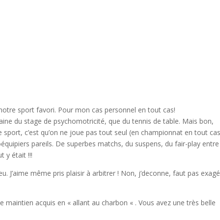
notre sport favori. Pour mon cas personnel en tout cas!
maine du stage de psychomotricité, que du tennis de table. Mais bon,
 sport, c’est qu’on ne joue pas tout seul (en championnat en tout cas 
coéquipiers pareils. De superbes matchs, du suspens, du fair-play entre
y était !!!
u. J’aime même pris plaisir à arbitrer ! Non, j’deconne, faut pas exagé
ce maintien acquis en « allant au charbon « . Vous avez une très belle