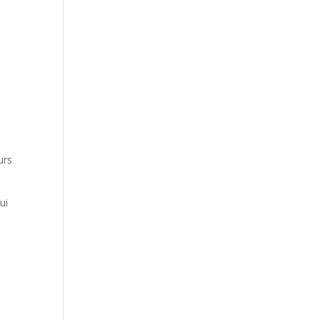
urs
ui