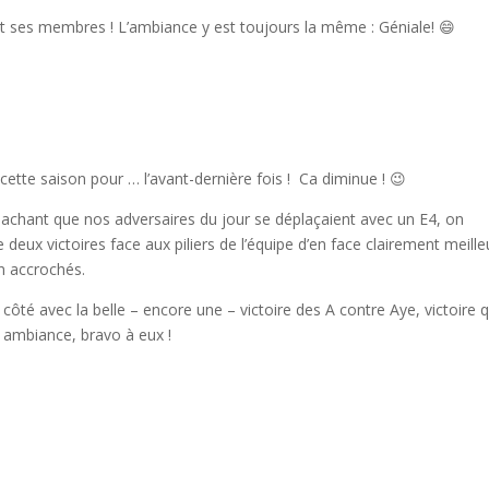
b et ses membres ! L’ambiance y est toujours la même : Géniale! 😄
cette saison pour … l’avant-dernière fois ! Ca diminue ! 😉
sachant que nos adversaires du jour se déplaçaient avec un E4, on
eux victoires face aux piliers de l’équipe d’en face clairement meille
n accrochés.
 côté avec la belle – encore une – victoire des A contre Aye, victoire q
e ambiance, bravo à eux !