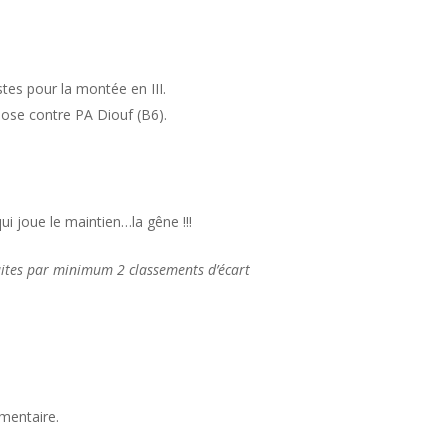
tes pour la montée en III.
pose contre PA Diouf (B6).
ui joue le maintien…la gêne !!!
faites par minimum 2 classements d’écart
mentaire.