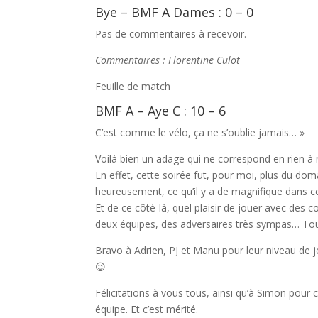
Bye – BMF A Dames : 0 – 0
Pas de commentaires à recevoir.
Commentaires : Florentine Culot
Feuille de match
BMF A – Aye C : 10 – 6
C’est comme le vélo, ça ne s’oublie jamais… »
Voilà bien un adage qui ne correspond en rien à 
En effet, cette soirée fut, pour moi, plus du do
heureusement, ce qu’il y a de magnifique dans ce
Et de ce côté-là, quel plaisir de jouer avec des 
deux équipes, des adversaires très sympas… Tout 
Bravo à Adrien, PJ et Manu pour leur niveau de je
😉
Félicitations à vous tous, ainsi qu’à Simon pour 
équipe. Et c’est mérité.