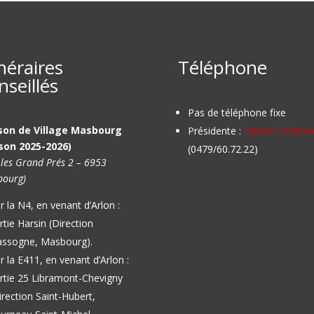
inéraires
Téléphone
nseillés
Pas de téléphone fixe
son de Village Masbourg
Présidente :
Valérie Dedrich
son 2025-2026)
(0479/60.72.22)
 les Grand Prés 2 – 6953
ourg)
r la N4, en venant d’Arlon :
rtie Harsin (Direction
ssogne, Masbourg).
r la E411, en venant d’Arlon :
rtie 25 Libramont-Chevigny
irection Saint-Hubert,