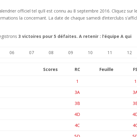
alendrier officiel tel qu’il est connu au 8 septembre 2016. Cliquez sur l
ormations la concernant. La date de chaque samedi d’interclubs s’affi
egistrons
3 victoires pour 5 défaites. A retenir : l’équipe A qui
06
07
08
09
10
11
12
Scores
RC
Feuille
F
1
1
3A
3
3B
3
4D
4
4C
4
5D
5