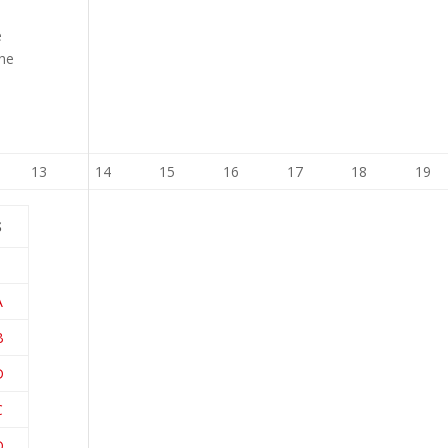
e
che
13
14
15
16
17
18
19
S
A
B
D
C
D