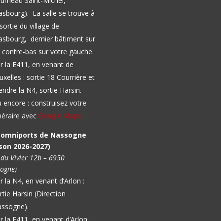
urneau Saint-Michel,
asbourg).
La salle se trouve à
 sortie du village de
sbourg, dernier bâtiment sur
 contre-bas sur votre gauche.
r la E411, en venant de
uxelles : sortie 18 Courrière et
endre la N4, sortie Harsin.
 encore : construisez votre
inéraire avec
Google Maps
l omniports de Nassogne
son 2026-2027)
 du Vivier 12b – 6950
ogne)
r la N4, en venant d’Arlon :
rtie Harsin (Direction
ssogne).
r la E411, en venant d’Arlon :