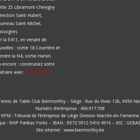
rtie 25 Libramont-Chevigny
irection Saint-Hubert,
urneau Saint-Michel,
ssogne).
r la E411, en venant de
uxelles : sortie 18 Courrière et
endre la N4, sortie Harsin.
 encore : construisez votre
inéraire avec
Google Maps
.
ennis de Table Club Biermonfoy – Siège : Rue du Vivier 12b, 6950 N
Numéro d’entreprise : 456.917.708
RPM : Tribunal de l’Entreprise de Liège Division Marche-en-Famenne
ue : BNP Paribas Fortis – IBAN : BE72 0012 5410 4916 – BIC : GEB
Site internet : www.biermonfoy.be