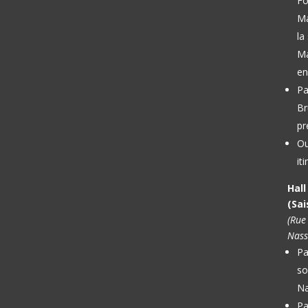
Fo
M
la
Ma
en
Pa
Br
pr
Ou
it
Hal
(Sai
(Rue
Nass
Pa
so
Na
Pa