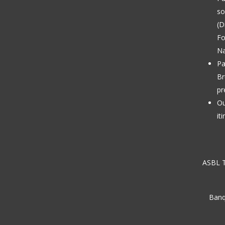
so
(D
Fo
Na
Pa
Br
pr
Ou
it
ASBL T
Banq