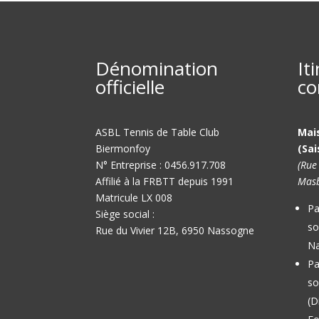
Dénomination
It
officielle
co
ASBL Tennis de Table Club
Mai
Biermonfoy
(Sai
N° Entreprise : 0456.917.708
(Rue
Affilié à la FRBTT depuis 1991
Masb
Matricule LX 008
Pa
Siège social :
so
Rue du Vivier 12B, 6950 Nassogne
Na
Pa
so
(D