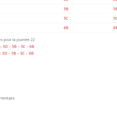
5B
5
5C
5
6B
6
s pour la journée 22
–
5D
–
5B
–
5C
–
6B
–
5D
–
5B
–
5C
–
6B
mentaire.