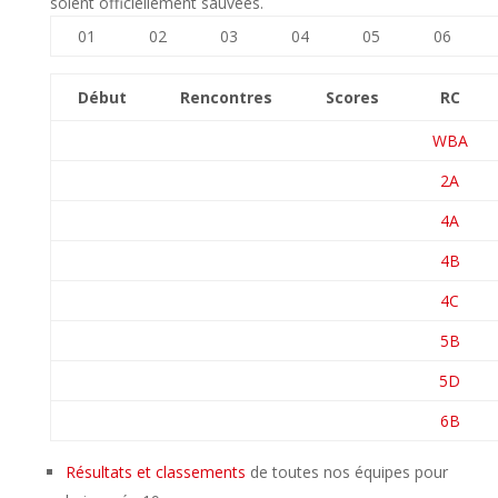
soient officiellement sauvées.
01
02
03
04
05
06
Début
Rencontres
Scores
RC
WBA
2A
4A
4B
4C
5B
5D
6B
Résultats et classements
de toutes nos équipes pour