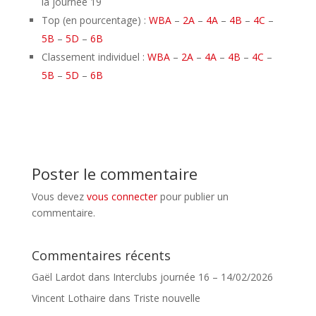
la journée 19
Top (en pourcentage) :
WBA
–
2A
–
4A
–
4B
–
4C
–
5B
–
5D
–
6B
Classement individuel :
WBA
–
2A
–
4A
–
4B
–
4C
–
5B
–
5D
–
6B
Poster le commentaire
Vous devez
vous connecter
pour publier un
commentaire.
Commentaires récents
Gaël Lardot
dans
Interclubs journée 16 – 14/02/2026
Vincent Lothaire
dans
Triste nouvelle