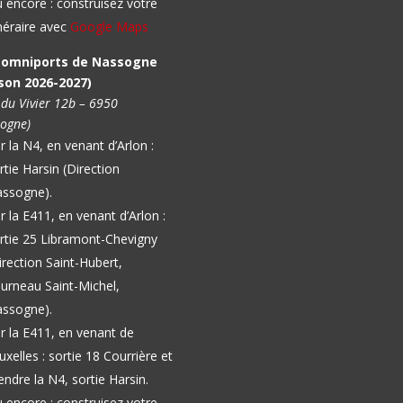
 encore : construisez votre
inéraire avec
Google Maps
l omniports de Nassogne
son 2026-2027)
 du Vivier 12b – 6950
ogne)
r la N4, en venant d’Arlon :
rtie Harsin (Direction
ssogne).
r la E411, en venant d’Arlon :
rtie 25 Libramont-Chevigny
irection Saint-Hubert,
urneau Saint-Michel,
ssogne).
r la E411, en venant de
uxelles : sortie 18 Courrière et
endre la N4, sortie Harsin.
 encore : construisez votre