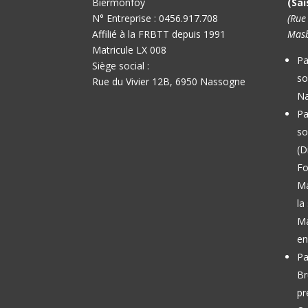
Biermonfoy
(Sai
N° Entreprise : 0456.917.708
(Rue
Affilié à la FRBTT depuis 1991
Masb
Matricule LX 008
Pa
Siège social :
so
Rue du Vivier 12B, 6950 Nassogne
Na
Pa
so
(D
Fo
M
la
Ma
en
Pa
Br
pr