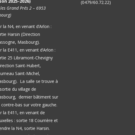
son 2025-2026)
(0479/60.72.22)
 les Grand Prés 2 – 6953
ourg)
r la N4, en venant d’Arlon :
rtie Harsin (Direction
ssogne, Masbourg).
r la E411, en venant d’Arlon :
rtie 25 Libramont-Chevigny
irection Saint-Hubert,
urneau Saint-Michel,
asbourg).
La salle se trouve à
 sortie du village de
sbourg, dernier bâtiment sur
 contre-bas sur votre gauche.
r la E411, en venant de
uxelles : sortie 18 Courrière et
endre la N4, sortie Harsin.