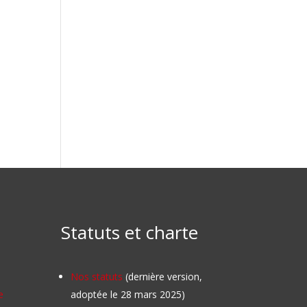
Statuts et charte
Nos statuts
(dernière version,
e
adoptée le 28 mars 2025)