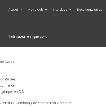
Accueil
Notre club
Interclubs
Documents utiles
1 utilisateur en ligne dont :
entaires
pour
Virton
.
confiance.
 grimper en D2.
l’Avenir du Luxembourg de ce mercredi 2 octobre.