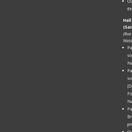
Ou
it
Hal
(Sai
(Rue
Nass
Pa
so
Na
Pa
so
(D
Fo
Na
Pa
Br
pr
Ou