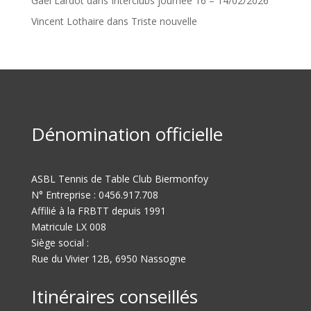
Gaël Lardot
dans
Interclubs journée 16 – 14/02/2026
Vincent Lothaire
dans
Triste nouvelle
Dénomination officielle
ASBL Tennis de Table Club Biermonfoy
N° Entreprise : 0456.917.708
Affilié à la FRBTT depuis 1991
Matricule LX 008
Siège social :
Rue du Vivier 12B, 6950 Nassogne
Itinéraires conseillés